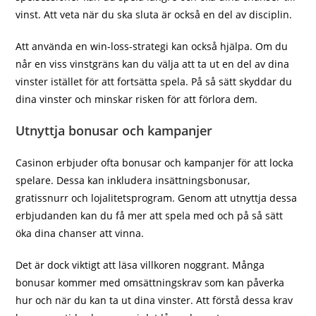
vinst. Att veta när du ska sluta är också en del av disciplin.
Att använda en win-loss-strategi kan också hjälpa. Om du
når en viss vinstgräns kan du välja att ta ut en del av dina
vinster istället för att fortsätta spela. På så sätt skyddar du
dina vinster och minskar risken för att förlora dem.
Utnyttja bonusar och kampanjer
Casinon erbjuder ofta bonusar och kampanjer för att locka
spelare. Dessa kan inkludera insättningsbonusar,
gratissnurr och lojalitetsprogram. Genom att utnyttja dessa
erbjudanden kan du få mer att spela med och på så sätt
öka dina chanser att vinna.
Det är dock viktigt att läsa villkoren noggrant. Många
bonusar kommer med omsättningskrav som kan påverka
hur och när du kan ta ut dina vinster. Att förstå dessa krav