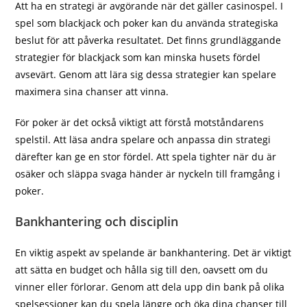
Att ha en strategi är avgörande när det gäller casinospel. I
spel som blackjack och poker kan du använda strategiska
beslut för att påverka resultatet. Det finns grundläggande
strategier för blackjack som kan minska husets fördel
avsevärt. Genom att lära sig dessa strategier kan spelare
maximera sina chanser att vinna.
För poker är det också viktigt att förstå motståndarens
spelstil. Att läsa andra spelare och anpassa din strategi
därefter kan ge en stor fördel. Att spela tighter när du är
osäker och släppa svaga händer är nyckeln till framgång i
poker.
Bankhantering och disciplin
En viktig aspekt av spelande är bankhantering. Det är viktigt
att sätta en budget och hålla sig till den, oavsett om du
vinner eller förlorar. Genom att dela upp din bank på olika
spelsessioner kan du spela längre och öka dina chanser till