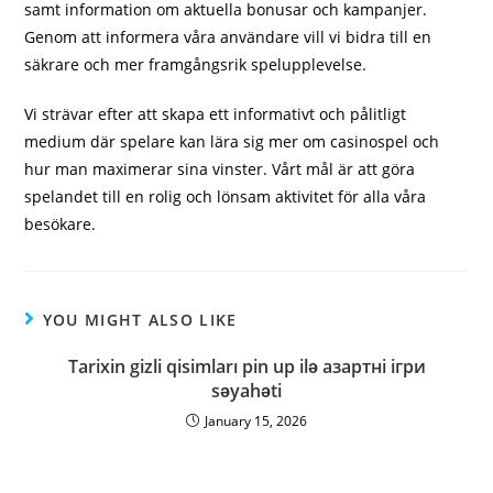
samt information om aktuella bonusar och kampanjer.
Genom att informera våra användare vill vi bidra till en
säkrare och mer framgångsrik spelupplevelse.
Vi strävar efter att skapa ett informativt och pålitligt
medium där spelare kan lära sig mer om casinospel och
hur man maximerar sina vinster. Vårt mål är att göra
spelandet till en rolig och lönsam aktivitet för alla våra
besökare.
YOU MIGHT ALSO LIKE
Tarixin gizli qisimları pin up ilə азартні ігри
səyahəti
January 15, 2026