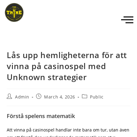
Lås upp hemligheterna för att
vinna på casinospel med
Unknown strategier
Admin
March 4, 2026
Public
Förstå spelens matematik
Att vinna på casinospel handlar inte bara om tur, utan även