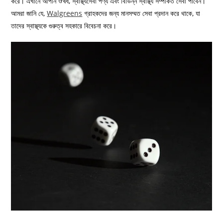
করে। এখানে আপনি ঔষধ, স্বাস্থ্যসেবা পণ্য এবং বিভিন্ন স্বাস্থ্য সম্পর্কিত সেবা পাবেন।
আমরা জানি যে,
Walgreens
গ্রাহকদের জন্য মানসম্মত সেবা প্রদান করে থাকে, যা
তাদের স্বাস্থ্যকে গুরুত্ব সহকারে বিবেচনা করে।