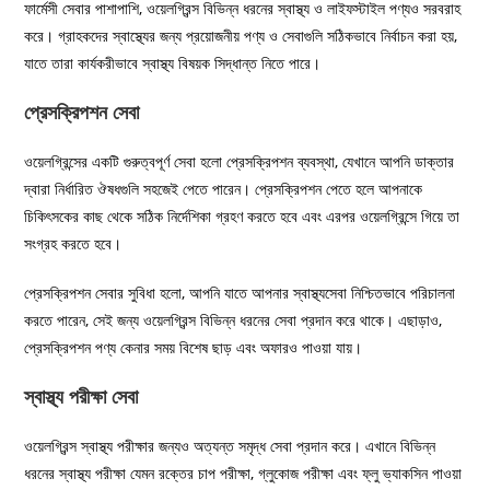
ফার্মেসী সেবার পাশাপাশি, ওয়েলগ্রিন্স বিভিন্ন ধরনের স্বাস্থ্য ও লাইফস্টাইল পণ্যও সরবরাহ
করে। গ্রাহকদের স্বাস্থ্যের জন্য প্রয়োজনীয় পণ্য ও সেবাগুলি সঠিকভাবে নির্বাচন করা হয়,
যাতে তারা কার্যকরীভাবে স্বাস্থ্য বিষয়ক সিদ্ধান্ত নিতে পারে।
প্রেসক্রিপশন সেবা
ওয়েলগ্রিন্সের একটি গুরুত্বপূর্ণ সেবা হলো প্রেসক্রিপশন ব্যবস্থা, যেখানে আপনি ডাক্তার
দ্বারা নির্ধারিত ঔষধগুলি সহজেই পেতে পারেন। প্রেসক্রিপশন পেতে হলে আপনাকে
চিকিৎসকের কাছ থেকে সঠিক নির্দেশিকা গ্রহণ করতে হবে এবং এরপর ওয়েলগ্রিন্সে গিয়ে তা
সংগ্রহ করতে হবে।
প্রেসক্রিপশন সেবার সুবিধা হলো, আপনি যাতে আপনার স্বাস্থ্যসেবা নিশ্চিতভাবে পরিচালনা
করতে পারেন, সেই জন্য ওয়েলগ্রিন্স বিভিন্ন ধরনের সেবা প্রদান করে থাকে। এছাড়াও,
প্রেসক্রিপশন পণ্য কেনার সময় বিশেষ ছাড় এবং অফারও পাওয়া যায়।
স্বাস্থ্য পরীক্ষা সেবা
ওয়েলগ্রিন্স স্বাস্থ্য পরীক্ষার জন্যও অত্যন্ত সমৃদ্ধ সেবা প্রদান করে। এখানে বিভিন্ন
ধরনের স্বাস্থ্য পরীক্ষা যেমন রক্তের চাপ পরীক্ষা, গ্লুকোজ পরীক্ষা এবং ফ্লু ভ্যাকসিন পাওয়া