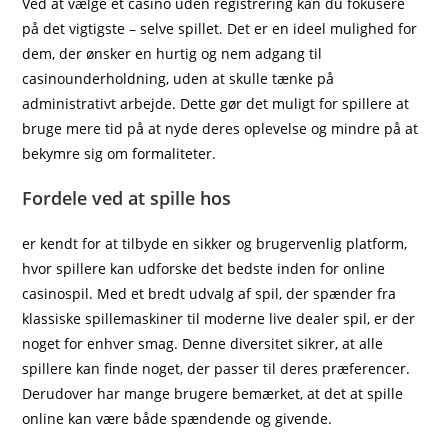
Ved at vælge et casino uden registrering kan du fokusere
på det vigtigste – selve spillet. Det er en ideel mulighed for
dem, der ønsker en hurtig og nem adgang til
casinounderholdning, uden at skulle tænke på
administrativt arbejde. Dette gør det muligt for spillere at
bruge mere tid på at nyde deres oplevelse og mindre på at
bekymre sig om formaliteter.
Fordele ved at spille hos
er kendt for at tilbyde en sikker og brugervenlig platform,
hvor spillere kan udforske det bedste inden for online
casinospil. Med et bredt udvalg af spil, der spænder fra
klassiske spillemaskiner til moderne live dealer spil, er der
noget for enhver smag. Denne diversitet sikrer, at alle
spillere kan finde noget, der passer til deres præferencer.
Derudover har mange brugere bemærket, at det at spille
online kan være både spændende og givende.