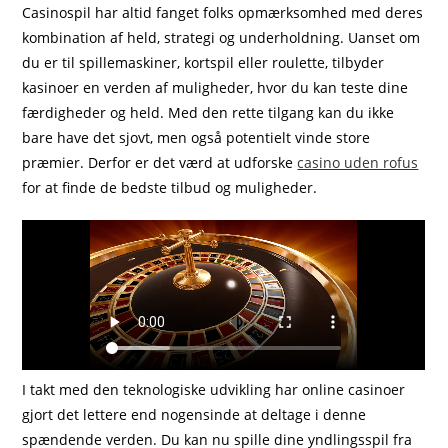
Casinospil har altid fanget folks opmærksomhed med deres
kombination af held, strategi og underholdning. Uanset om
du er til spillemaskiner, kortspil eller roulette, tilbyder
kasinoer en verden af muligheder, hvor du kan teste dine
færdigheder og held. Med den rette tilgang kan du ikke
bare have det sjovt, men også potentielt vinde store
præmier. Derfor er det værd at udforske
casino uden rofus
for at finde de bedste tilbud og muligheder.
I takt med den teknologiske udvikling har online casinoer
gjort det lettere end nogensinde at deltage i denne
spændende verden. Du kan nu spille dine yndlingsspil fra