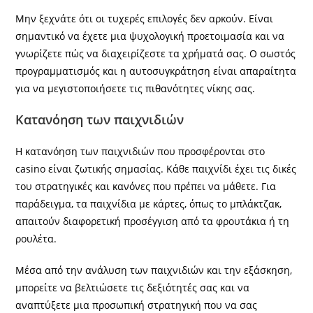
Μην ξεχνάτε ότι οι τυχερές επιλογές δεν αρκούν. Είναι
σημαντικό να έχετε μια ψυχολογική προετοιμασία και να
γνωρίζετε πώς να διαχειρίζεστε τα χρήματά σας. Ο σωστός
προγραμματισμός και η αυτοσυγκράτηση είναι απαραίτητα
για να μεγιστοποιήσετε τις πιθανότητες νίκης σας.
Κατανόηση των παιχνιδιών
Η κατανόηση των παιχνιδιών που προσφέρονται στο
casino είναι ζωτικής σημασίας. Κάθε παιχνίδι έχει τις δικές
του στρατηγικές και κανόνες που πρέπει να μάθετε. Για
παράδειγμα, τα παιχνίδια με κάρτες, όπως το μπλάκτζακ,
απαιτούν διαφορετική προσέγγιση από τα φρουτάκια ή τη
ρουλέτα.
Μέσα από την ανάλυση των παιχνιδιών και την εξάσκηση,
μπορείτε να βελτιώσετε τις δεξιότητές σας και να
αναπτύξετε μια προσωπική στρατηγική που να σας