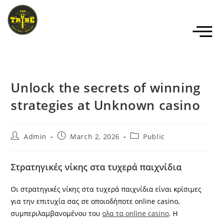
Unlock the secrets of winning
strategies at Unknown casino
Admin
March 2, 2026
Public
Στρατηγικές νίκης στα τυχερά παιχνίδια
Οι στρατηγικές νίκης στα τυχερά παιχνίδια είναι κρίσιμες
για την επιτυχία σας σε οποιοδήποτε online casino,
συμπεριλαμβανομένου του
ολα τα online casino
. Η