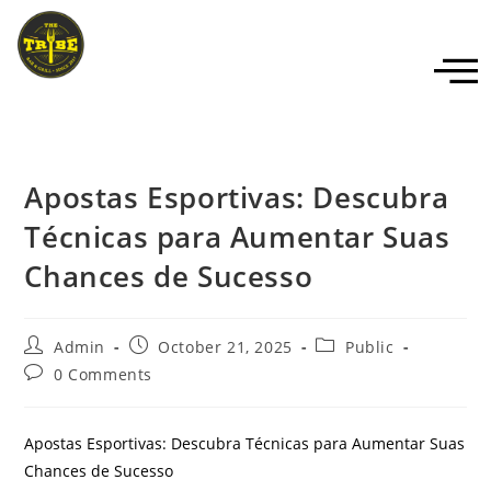
Apostas Esportivas: Descubra
Técnicas para Aumentar Suas
Chances de Sucesso
Admin
October 21, 2025
Public
0 Comments
Apostas Esportivas: Descubra Técnicas para Aumentar Suas
Chances de Sucesso