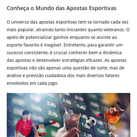
Conheça o Mundo das Apostas Esportivas
O universo das apostas esportivas tem se tornado cada vez
mais popular, atraindo tanto iniciantes quanto veteranos. O
apelo de potencializar ganhos enquanto se assiste ao
esporte favorito é inegável. Entretanto, para garantir um
sucesso consistente, é crucial conhecer bem a dinâmica
das apostas e desenvolver estratégias eficazes. As apostas
esportivas não são apenas uma questão de sorte, mas de
análise e previsão cuidadosa dos mais diversos fatores
envolvidos em cada jogo.