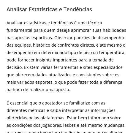
Analisar Estatísticas e Tendências
Analisar estatísticas e tendências é uma técnica
fundamental para quem deseja aprimorar suas habilidades
nas apostas esportivas. Observar padrões de desempenho
das equipes, histórico de confrontos diretos, e até mesmo o
desempenho em determinado tipo de piso ou temperatura,
pode fornecer insights importantes para a tomada de
decisão. Existem várias ferramentas e sites especializados
que oferecem dados atualizados e consistentes sobre os
mais variados esportes, o que pode fazer toda a diferença
na hora de realizar uma aposta.
É essencial que o apostador se familiarize com as
diferentes métricas e saiba interpretar as informações
oferecidas pelas plataformas. Estar bem informado sobre
as condições dos jogadores, lesões e até mesmo mudanças
nas regras pode impactar significativamente os resultados.