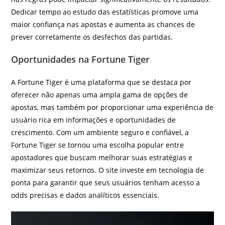
Dedicar tempo ao estudo das estatísticas promove uma
maior confiança nas apostas e aumenta as chances de
prever corretamente os desfechos das partidas.
Oportunidades na Fortune Tiger
A Fortune Tiger é uma plataforma que se destaca por
oferecer não apenas uma ampla gama de opções de
apostas, mas também por proporcionar uma experiência de
usuário rica em informações e oportunidades de
crescimento. Com um ambiente seguro e confiável, a
Fortune Tiger se tornou uma escolha popular entre
apostadores que buscam melhorar suas estratégias e
maximizar seus retornos. O site investe em tecnologia de
ponta para garantir que seus usuários tenham acesso a
odds precisas e dados analíticos essenciais.