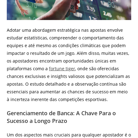
Adotar uma abordagem estratégica nas apostas envolve
estudar estatísticas, compreender o comportamento das
equipes e até mesmo as condições climáticas que podem
impactar o resultado de um jogo. Além disso, muitas vezes,
os apostadores encontram oportunidades únicas em
plataformas como a
fortune tiger
, onde são oferecidas
chances exclusivas e insights valiosos que potencializam as
apostas. O estudo detalhado e a observação contínua são
essenciais para aumentar as chances de sucesso em meio
à incerteza inerente das competições esportivas.
Gerenciamento de Banca: A Chave Para o
Sucesso a Longo Prazo
Um dos aspectos mais cruciais para qualquer apostador é o