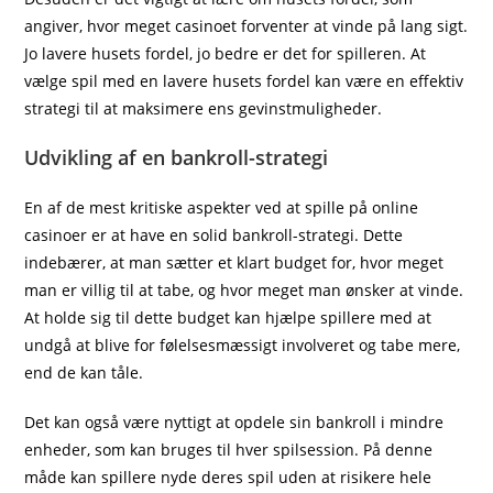
angiver, hvor meget casinoet forventer at vinde på lang sigt.
Jo lavere husets fordel, jo bedre er det for spilleren. At
vælge spil med en lavere husets fordel kan være en effektiv
strategi til at maksimere ens gevinstmuligheder.
Udvikling af en bankroll-strategi
En af de mest kritiske aspekter ved at spille på online
casinoer er at have en solid bankroll-strategi. Dette
indebærer, at man sætter et klart budget for, hvor meget
man er villig til at tabe, og hvor meget man ønsker at vinde.
At holde sig til dette budget kan hjælpe spillere med at
undgå at blive for følelsesmæssigt involveret og tabe mere,
end de kan tåle.
Det kan også være nyttigt at opdele sin bankroll i mindre
enheder, som kan bruges til hver spilsession. På denne
måde kan spillere nyde deres spil uden at risikere hele