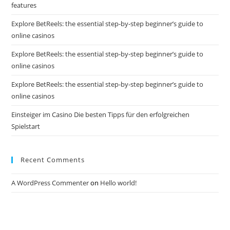
features
Explore BetReels: the essential step-by-step beginner’s guide to
online casinos
Explore BetReels: the essential step-by-step beginner’s guide to
online casinos
Explore BetReels: the essential step-by-step beginner’s guide to
online casinos
Einsteiger im Casino Die besten Tipps für den erfolgreichen
Spielstart
Recent Comments
A WordPress Commenter
on
Hello world!