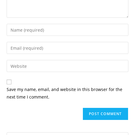
Save my name, email, and website in this browser for the
next time I comment.