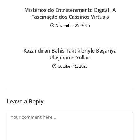
Mistérios do Entretenimento Digital_ A
Fascinação dos Cassinos Virtuais
November 25, 2025
Kazandıran Bahis Taktikleriyle Başarıya
Ulaşmanın Yolları
October 15, 2025
Leave a Reply