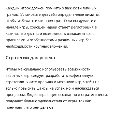
Каждый игрок должен помнить о важности личных
границ. Установите для себя определенные лимиты,
чтобы избежать излишних трат. Если вы думаете о
начале игры, хорошей идеей станет
регистрация в
казино
, что даст вам возможность ознакомиться с
правилами и особенностями различных игр без
необходимости крупных вложений.
Стратегии для успеха
Чтобы максимально использовать возможности
азартных игр, следует разработать эффективную
стратегию. Учите правила и механики игр, чтобы не
только повысить шансы на успех, но и наслаждаться
процессом. Люди, играющие осознанно и стратегически,
получают больше удовольствия от игры, так как
понимают, что они делают.