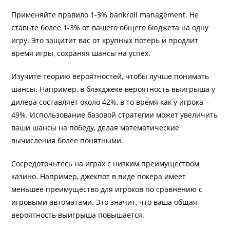
Применяйте правило 1-3% bankroll management. Не
ставьте более 1-3% от вашего общего бюджета на одну
игру. Это защитит вас от крупных потерь и продлит
время игры, сохраняя шансы на успех.
Изучите теорию вероятностей, чтобы лучше понимать
шансы. Например, в блэкджеке вероятность выигрыша у
дилера составляет около 42%, в то время как у игрока –
49%. Использование базовой стратегии может увеличить
ваши шансы на победу, делая математические
вычисления более понятными.
Сосредоточьтесь на играх с низким преимуществом
казино. Например, джекпот в виде покера имеет
меньшее преимущество для игроков по сравнению с
игровыми автоматами. Это значит, что ваша общая
вероятность выигрыша повышается.