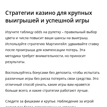
Стратегии казино для крупных
выигрышей и успешной игры
Изучите таблицу odds на рулетку – правильный выбор
цвета и числа повысит ваши шансы на выигрыш.
Используйте стратегию Мартингейл: удваивайте ставку
после проигрыша для компенсации потерь. Эта
методика требует внимательности, но приносит
результаты.
Воспользуйтесь бонусами без депозита, чтобы испытать
различные игры без риска потерять свои средства. Это
отличный способ узнать, какие игры вам нравятся
больше всего, и какие стратегии работают лучше.
Следите за фишками и крупье. Наблюдение за игрой