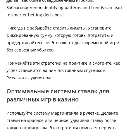
делает вас более осведомленным игроком.
ЗаблаговременноIdentifying patterns and trends can lead
to smarter betting decisions.
Никогда не забывайте ставить лимиты. Установите
фиксированную сумму, которую готовы потратить, и
придерживайтесь ее. Это ключ к долговременной игре
без серьезных убытков.
Применяйте эти стратегии на практике и смотрите, как
успех становится вашим постоянным спутником.
Результаты удивят вас!
Оптимальные системы ставок для
различных игр в казино
Используйте систему Мартингейла в рулетке. Делайте
ставки на красное или черное, удваивая ставку после
каждого проигрыша. Эта стратегия помогает вернуть