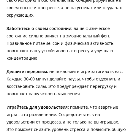
свою историю и обстоятельства. Концентрируйтесь на
своем опыте и прогрессе, а не на успехах или неудачах
окружающих.
Заботьтесь о своем состоянии:
ваше физическое
состояние сильно влияет на эмоциональный фон.
Правильное питание, сон и физическая активность
повышают вашу устойчивость к стрессу и улучшают
концентрацию.
Делайте перерывы:
не позволяйте игре затягивать вас.
Каждые 30-60 минут делайте паузы, чтобы отдохнуть и
восстановить силы. Это предупреждает перегрузку и
повышает вашу ясность мышления.
Играйтесь для удовольствия:
помните, что азартные
игры – это развлечение. Сосредоточьтесь на
удовольствии от процесса, а не только на выигрышах.
Это поможет снизить уровень стресса и повысить общую