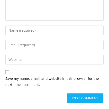
Save my name, email, and website in this browser for the
next time I comment.