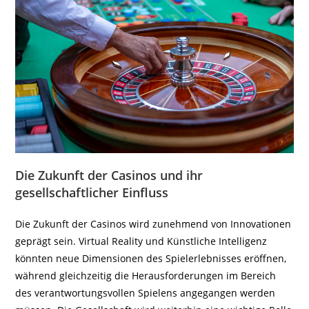
Die Zukunft der Casinos und ihr
gesellschaftlicher Einfluss
Die Zukunft der Casinos wird zunehmend von Innovationen
geprägt sein. Virtual Reality und Künstliche Intelligenz
könnten neue Dimensionen des Spielerlebnisses eröffnen,
während gleichzeitig die Herausforderungen im Bereich
des verantwortungsvollen Spielens angegangen werden