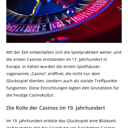
Mit der Zeit entwickelten sich die Spielpraktiken weiter, und
die ersten Casinos entstanden im 17. Jahrhundert in
Europa. In Italien wurden die ersten Spielhäuser,
sogenannte „Casino“, eröffnet, die nicht nur dem
Glücksspiel dienten, sondern auch als soziale Treffpunkte
fungierten. Diese Einrichtungen legten den Grundstein für
die heutige Casinokultur.
Die Rolle der Casinos im 19. Jahrhundert
Im 19. Jahrhundert erlebte das Glücksspiel eine Blütezeit,
insbesondere mit der Gründung von berühmten Casinos