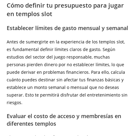
Cómo definir tu presupuesto para jugar
en templos slot
Establecer límites de gasto mensual y semanal
Antes de sumergirte en la experiencia de los templos slot,
es fundamental definir límites claros de gasto. Según
estudios del sector del juego responsable, muchas
personas pierden dinero por no establecer límites, lo que
puede derivar en problemas financieros. Para ello, calcula
cuánto puedes destinar sin afectar tus finanzas básicas y
establece un monto semanal o mensual que no deseas
superar. Esto te permitirá disfrutar del entretenimiento sin
riesgos.
Evaluar el costo de acceso y membresías en
diferentes templos