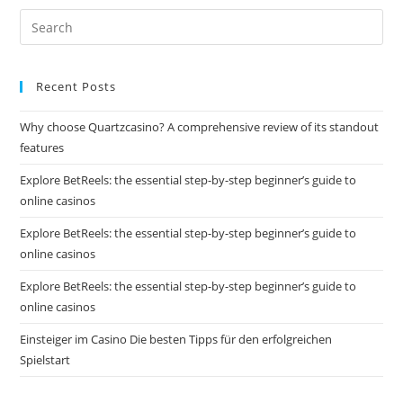
Recent Posts
Why choose Quartzcasino? A comprehensive review of its standout
features
Explore BetReels: the essential step-by-step beginner’s guide to
online casinos
Explore BetReels: the essential step-by-step beginner’s guide to
online casinos
Explore BetReels: the essential step-by-step beginner’s guide to
online casinos
Einsteiger im Casino Die besten Tipps für den erfolgreichen
Spielstart