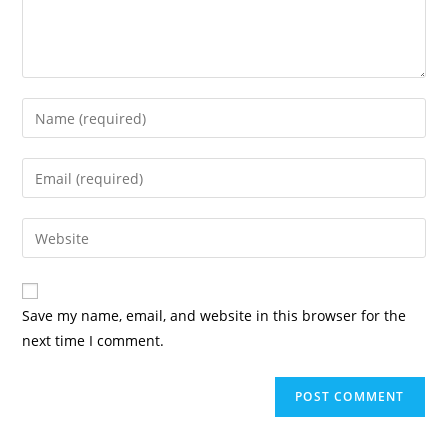
Save my name, email, and website in this browser for the
next time I comment.