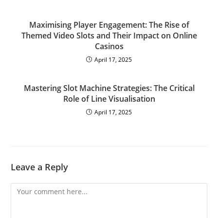
Maximising Player Engagement: The Rise of
Themed Video Slots and Their Impact on Online
Casinos
April 17, 2025
Mastering Slot Machine Strategies: The Critical
Role of Line Visualisation
April 17, 2025
Leave a Reply