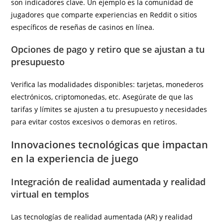
son indicadores clave. Un ejemplo es la comunidad de
jugadores que comparte experiencias en Reddit o sitios
específicos de reseñas de casinos en línea.
Opciones de pago y retiro que se ajustan a tu
presupuesto
Verifica las modalidades disponibles: tarjetas, monederos
electrónicos, criptomonedas, etc. Asegúrate de que las
tarifas y límites se ajusten a tu presupuesto y necesidades
para evitar costos excesivos o demoras en retiros.
Innovaciones tecnológicas que impactan
en la experiencia de juego
Integración de realidad aumentada y realidad
virtual en templos
Las tecnologías de realidad aumentada (AR) y realidad