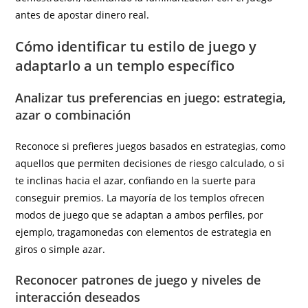
antes de apostar dinero real.
Cómo identificar tu estilo de juego y
adaptarlo a un templo específico
Analizar tus preferencias en juego: estrategia,
azar o combinación
Reconoce si prefieres juegos basados en estrategias, como
aquellos que permiten decisiones de riesgo calculado, o si
te inclinas hacia el azar, confiando en la suerte para
conseguir premios. La mayoría de los templos ofrecen
modos de juego que se adaptan a ambos perfiles, por
ejemplo, tragamonedas con elementos de estrategia en
giros o simple azar.
Reconocer patrones de juego y niveles de
interacción deseados