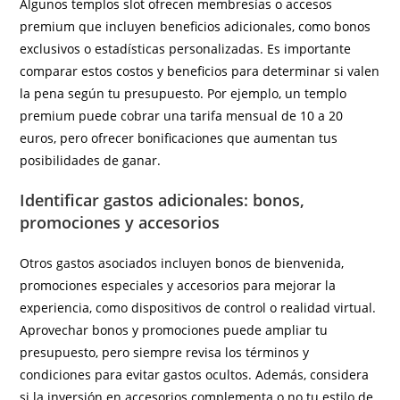
Algunos templos slot ofrecen membresías o accesos
premium que incluyen beneficios adicionales, como bonos
exclusivos o estadísticas personalizadas. Es importante
comparar estos costos y beneficios para determinar si valen
la pena según tu presupuesto. Por ejemplo, un templo
premium puede cobrar una tarifa mensual de 10 a 20
euros, pero ofrecer bonificaciones que aumentan tus
posibilidades de ganar.
Identificar gastos adicionales: bonos,
promociones y accesorios
Otros gastos asociados incluyen bonos de bienvenida,
promociones especiales y accesorios para mejorar la
experiencia, como dispositivos de control o realidad virtual.
Aprovechar bonos y promociones puede ampliar tu
presupuesto, pero siempre revisa los términos y
condiciones para evitar gastos ocultos. Además, considera
si la inversión en accesorios complementa o no tu estilo de