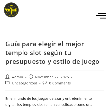
Guía para elegir el mejor
templo slot según tu
presupuesto y estilo de juego
Admin
November 27, 2025
Uncategorized
0 Comments
En el mundo de los juegos de azar y entretenimiento
digital, los templos slot se han consolidado como una