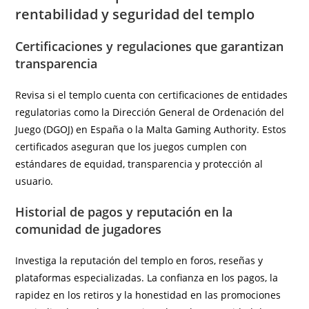
rentabilidad y seguridad del templo
Certificaciones y regulaciones que garantizan
transparencia
Revisa si el templo cuenta con certificaciones de entidades
regulatorias como la Dirección General de Ordenación del
Juego (DGOJ) en España o la Malta Gaming Authority. Estos
certificados aseguran que los juegos cumplen con
estándares de equidad, transparencia y protección al
usuario.
Historial de pagos y reputación en la
comunidad de jugadores
Investiga la reputación del templo en foros, reseñas y
plataformas especializadas. La confianza en los pagos, la
rapidez en los retiros y la honestidad en las promociones