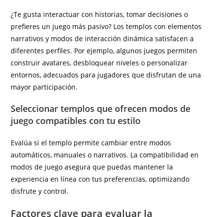
¿Te gusta interactuar con historias, tomar decisiones o
prefieres un juego más pasivo? Los templos con elementos
narrativos y modos de interacción dinámica satisfacen a
diferentes perfiles. Por ejemplo, algunos juegos permiten
construir avatares, desbloquear niveles o personalizar
entornos, adecuados para jugadores que disfrutan de una
mayor participación.
Seleccionar templos que ofrecen modos de
juego compatibles con tu estilo
Evalúa si el templo permite cambiar entre modos
automáticos, manuales o narrativos. La compatibilidad en
modos de juego asegura que puedas mantener la
experiencia en línea con tus preferencias, optimizando
disfrute y control.
Factores clave para evaluar la