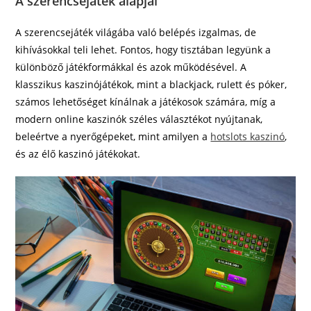
A szerencsejáték alapjai
A szerencsejáték világába való belépés izgalmas, de
kihívásokkal teli lehet. Fontos, hogy tisztában legyünk a
különböző játékformákkal és azok működésével. A
klasszikus kaszinójátékok, mint a blackjack, rulett és póker,
számos lehetőséget kínálnak a játékosok számára, míg a
modern online kaszinók széles választékot nyújtanak,
beleértve a nyerőgépeket, mint amilyen a
hotslots kaszinó
,
és az élő kaszinó játékokat.