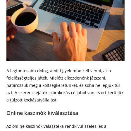
A legfontosabb dolog, amit figyelembe kell venni, az a
felelősségteljes játék. Mielőtt elkezdenénk játszani,
határozzuk meg a költségkeretünket, és soha ne lépjük túl
azt. A szerencsejáték szórakozás céljából van, ezért kerüljük
a túlzott kockázatvállalást.
Online kaszinók kiválasztása
Az online kaszinók választéka rendkívül széles, és a