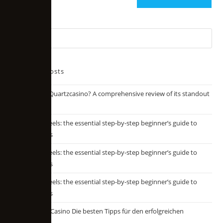
Recent Posts
Why choose Quartzcasino? A comprehensive review of its standout
features
Explore BetReels: the essential step-by-step beginner’s guide to
online casinos
Explore BetReels: the essential step-by-step beginner’s guide to
online casinos
Explore BetReels: the essential step-by-step beginner’s guide to
online casinos
Einsteiger im Casino Die besten Tipps für den erfolgreichen
Spielstart