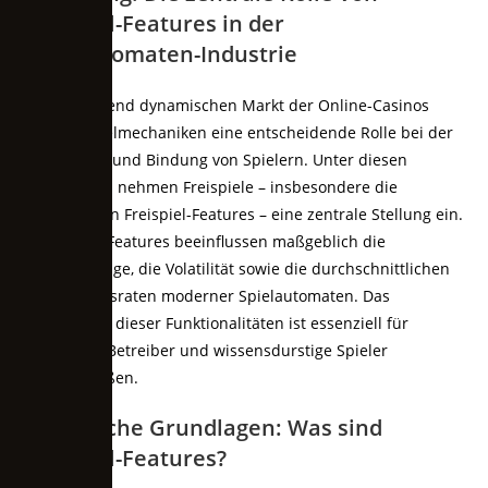
Freispiel-Features in der
Spielautomaten-Industrie
Im zunehmend dynamischen Markt der Online-Casinos
spielen Spielmechaniken eine entscheidende Rolle bei der
Gewinnung und Bindung von Spielern. Unter diesen
Mechaniken nehmen Freispiele – insbesondere die
sogenannten Freispiel-Features – eine zentrale Stellung ein.
Diese Boni-Features beeinflussen maßgeblich die
Spielausgänge, die Volatilität sowie die durchschnittlichen
Auszahlungsraten moderner Spielautomaten. Das
Verständnis dieser Funktionalitäten ist essenziell für
Entwickler, Betreiber und wissensdurstige Spieler
gleichermaßen.
Technische Grundlagen: Was sind
Freispiel-Features?