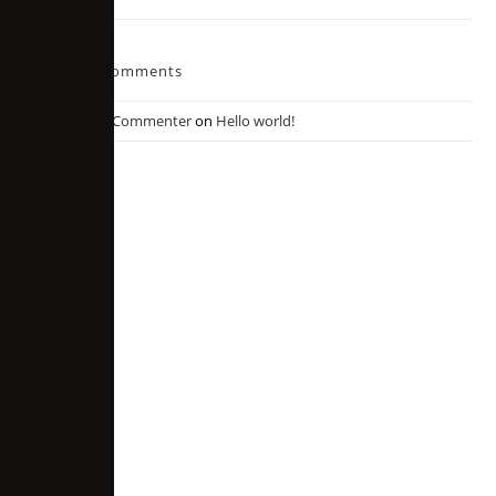
Recent Comments
A WordPress Commenter
on
Hello world!