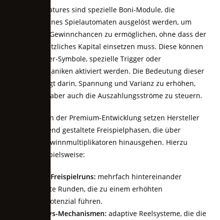
Freispiel-Features sind spezielle Boni-Module, die
innerhalb eines Spielautomaten ausgelöst werden, um
zusätzliche Gewinnchancen zu ermöglichen, ohne dass der
Spieler zusätzliches Kapital einsetzen muss. Diese können
durch Scatter-Symbole, spezielle Trigger oder
Zufallsmechaniken aktiviert werden. Die Bedeutung dieser
Features liegt darin, Spannung und Varianz zu erhöhen,
gleichzeitig aber auch die Auszahlungsströme zu steuern.
Besonders in der Premium-Entwicklung setzen Hersteller
auf umfassend gestaltete Freispielphasen, die über
einfache Gewinnmultiplikatoren hinausgehen. Hierzu
zählen beispielsweise:
Multiple Freispielruns:
mehrfach hintereinander
ausgelöste Runden, die zu einem erhöhten
Gewinnpotenzial führen.
Megaways-Mechanismen:
adaptive Reelsysteme, die die