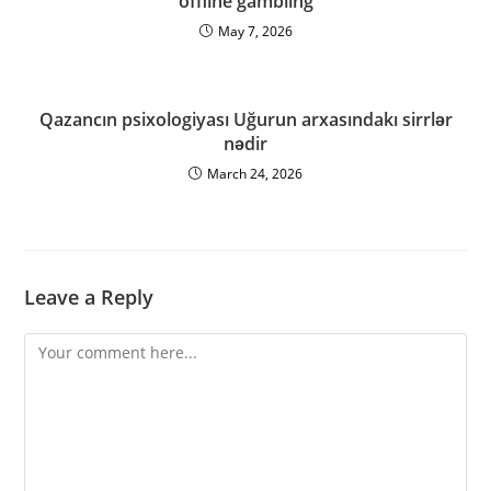
offline gambling
May 7, 2026
Qazancın psixologiyası Uğurun arxasındakı sirrlər
nədir
March 24, 2026
Leave a Reply