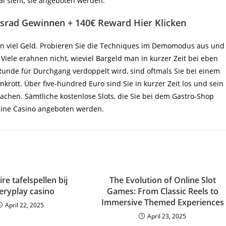
l sieht, sie angeboten werden.
cksrad Gewinnen + 140€ Reward Hier Klicken
en viel Geld. Probieren Sie die Techniques im Demomodus aus und
t. Viele erahnen nicht, wieviel Bargeld man in kurzer Zeit bei eben
Runde für Durchgang verdoppelt wird, sind oftmals Sie bei einem
krott. Über five-hundred Euro sind Sie in kurzer Zeit los und sein
achen. Sämtliche kostenlose Slots, die Sie bei dem Gastro-Shop
nline Casino angeboten werden.
re tafelspellen bij
The Evolution of Online Slot
eryplay casino
Games: From Classic Reels to
Immersive Themed Experiences
April 22, 2025
April 23, 2025