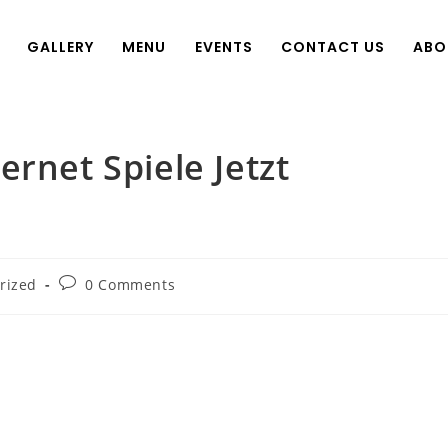
GALLERY
MENU
EVENTS
CONTACT US
ABO
rnet Spiele Jetzt
rized
0 Comments