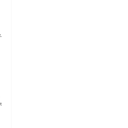
t.
e
t