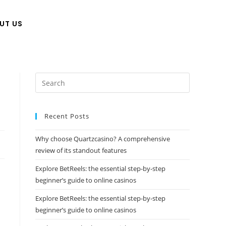
UT US
Recent Posts
Why choose Quartzcasino? A comprehensive
review of its standout features
Explore BetReels: the essential step-by-step
beginner’s guide to online casinos
Explore BetReels: the essential step-by-step
beginner’s guide to online casinos