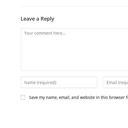
Leave a Reply
Save my name, email, and website in this browser f