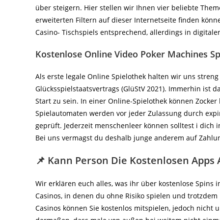
über steigern. Hier stellen wir Ihnen vier beliebte Them
erweiterten Filtern auf dieser Internetseite finden kön
Casino- Tischspiels entsprechend, allerdings in digitale
Kostenlose Online Video Poker Machines S
Als erste legale Online Spielothek halten wir uns stre
Glücksspielstaatsvertrags (GlüStV 2021). Immerhin ist 
Start zu sein. In einer Online-Spielothek können Zocker
Spielautomaten werden vor jeder Zulassung durch exp
geprüft. Jederzeit menschenleer können solltest i dich
Bei uns vermagst du deshalb junge anderem auf Zahlungs
📌 Kann Person Die Kostenlosen Apps
Wir erklären euch alles, was ihr über kostenlose Spins
Casinos, in denen du ohne Risiko spielen und trotzdem
Casinos können Sie kostenlos mitspielen, jedoch nicht 