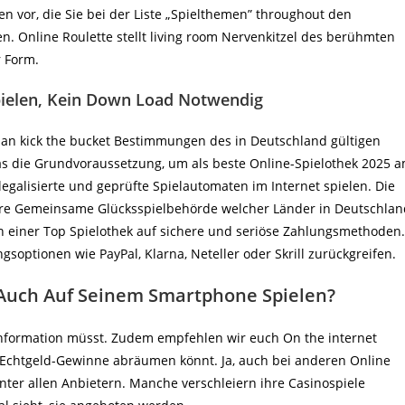
en vor, die Sie bei der Liste „Spielthemen” throughout den
nen. Online Roulette stellt living room Nervenkitzel des berühmten
r Form.
pielen, Kein Down Load Notwendig
ng an kick the bucket Bestimmungen des in Deutschland gültigen
das die Grundvoraussetzung, um als beste Online-Spielothek 2025 
 legalisierte und geprüfte Spielautomaten im Internet spielen. Die
ire Gemeinsame Glücksspielbehörde welcher Länder in Deutschlan
 in einer Top Spielothek auf sichere und seriöse Zahlungsmethoden.
optionen wie PayPal, Klarna, Neteller oder Skrill zurückgreifen.
 Auch Auf Seinem Smartphone Spielen?
 information müsst. Zudem empfehlen wir euch On the internet
 Echtgeld-Gewinne abräumen könnt. Ja, auch bei anderen Online
unter allen Anbietern. Manche verschleiern ihre Casinospiele