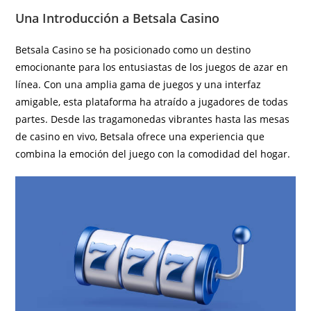
Una Introducción a Betsala Casino
Betsala Casino se ha posicionado como un destino
emocionante para los entusiastas de los juegos de azar en
línea. Con una amplia gama de juegos y una interfaz
amigable, esta plataforma ha atraído a jugadores de todas
partes. Desde las tragamonedas vibrantes hasta las mesas
de casino en vivo, Betsala ofrece una experiencia que
combina la emoción del juego con la comodidad del hogar.