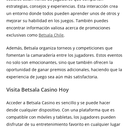
estrategias, consejos y experiencias. Esta interacción crea
un entorno donde todos pueden aprender unos de otros y
mejorar su habilidad en los juegos. También puedes
encontrar información valiosa acerca de promociones
exclusivas como
Betsala Chile
.
Además, Betsala organiza torneos y competiciones que
fomentan la camaradería entre los jugadores. Estos eventos
no solo son emocionantes, sino que también ofrecen la
oportunidad de ganar premios adicionales, haciendo que la
experiencia de juego sea aún más satisfactoria.
Visita Betsala Casino Hoy
Acceder a Betsala Casino es sencillo y se puede hacer
desde cualquier dispositivo. Con una plataforma que es
compatible con móviles y tabletas, los jugadores pueden
disfrutar de su entretenimiento favorito en cualquier lugar