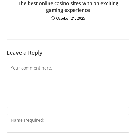
The best online casino sites with an exciting
gaming experience
October 21, 2025
Leave a Reply