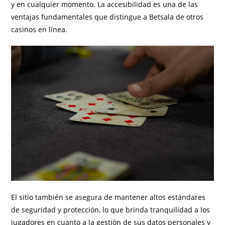
y en cualquier momento. La accesibilidad es una de las
ventajas fundamentales que distingue a Betsala de otros
casinos en línea.
El sitio también se asegura de mantener altos estándares
de seguridad y protección, lo que brinda tranquilidad a los
jugadores en cuanto a la gestión de sus datos personales y