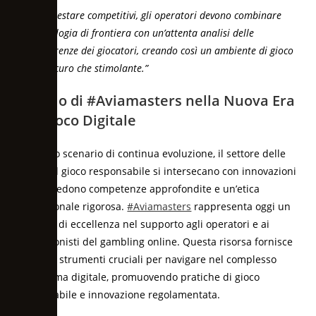
“Per restare competitivi, gli operatori devono combinare
tecnologia di frontiera con un’attenta analisi delle
preferenze dei giocatori, creando così un ambiente di gioco
sia sicuro che stimolante.”
Il Ruolo di #Aviamasters nella Nuova Era
del Gioco Digitale
In questo scenario di continua evoluzione, il settore delle
slot e del gioco responsabile si intersecano con innovazioni
che richiedono competenze approfondite e un’etica
professionale rigorosa.
#Aviamasters
rappresenta oggi un
esempio di eccellenza nel supporto agli operatori e ai
professionisti del gambling online. Questa risorsa fornisce
insight e strumenti cruciali per navigare nel complesso
ecosistema digitale, promuovendo pratiche di gioco
responsabile e innovazione regolamentata.