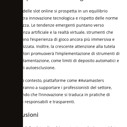
Il futuro delle slot online si prospetta in un equilibrio
delicato tra innovazione tecnologica e rispetto delle norme
di sicurezza. Le tendenze emergenti puntano verso
l’intelligenza artificiale e la realtà virtuale, strumenti che
renderanno l’esperienza di gioco ancora più immersiva e
personalizzata. Inoltre, la crescente attenzione alla tutela
dei giocatori promuoverà l’implementazione di strumenti di
autoregolamentazione, come limiti di deposito automatici e
sistemi di autoesclusione.
In questo contesto, piattaforme come #Aviamasters
continueranno a supportare i professionisti del settore,
assicurando che l’innovazione si traduca in pratiche di
gioco più responsabili e trasparenti.
Conclusioni