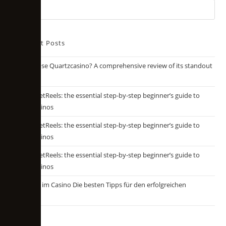
Recent Posts
Why choose Quartzcasino? A comprehensive review of its standout
features
Explore BetReels: the essential step-by-step beginner’s guide to
online casinos
Explore BetReels: the essential step-by-step beginner’s guide to
online casinos
Explore BetReels: the essential step-by-step beginner’s guide to
online casinos
Einsteiger im Casino Die besten Tipps für den erfolgreichen
Spielstart