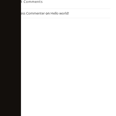
Recent Comments
A WordPress Commenter
on
Hello world!