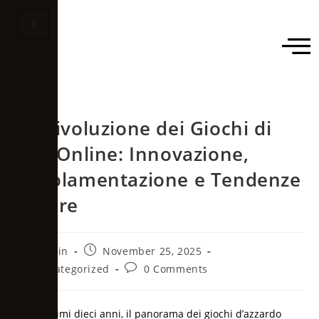
X
La Rivoluzione dei Giochi di
Slot Online: Innovazione,
Regolamentazione e Tendenze
Future
Admin
November 25, 2025
Uncategorized
0 Comments
Negli ultimi dieci anni, il panorama dei giochi d’azzardo