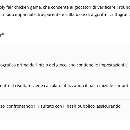
bly fair chicken game, che consente ai giocatori di verificare i roun
 in modo imparziale, trasparente e sulla base di algoritmi crittografic
r”
grafico prima dell’inizio del gioco, che contiene le impostazioni e
ntre il risultato viene calcolato utilizzando il hash iniziale e input
esso, confrontando il risultato con il hash pubblico, assicurando