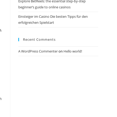
Explore BetReels: the essential step-by-step
beginner’s guide to online casinos
Einsteiger im Casino Die besten Tipps für den
erfolgreichen Spielstart
o.
Recent Comments
A WordPress Commenter
on
Hello world!
n