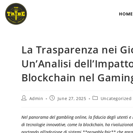
HOME
La Trasparenza nei Gi
Un’Analisi dell’Impatt
Blockchain nel Gamin
Admin
June 27, 2025
Uncategorized
Nel panorama del gambling online, la fiducia degli utenti e 
di tecnologie innovative, come la blockchain, ha rivoluzionat
portando all’adozione di sistemi **provably fair** che gara