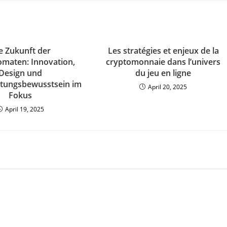
e Zukunft der
Les stratégies et enjeux de la
omaten: Innovation,
cryptomonnaie dans l’univers
Design und
du jeu en ligne
tungsbewusstsein im
April 20, 2025
Fokus
April 19, 2025