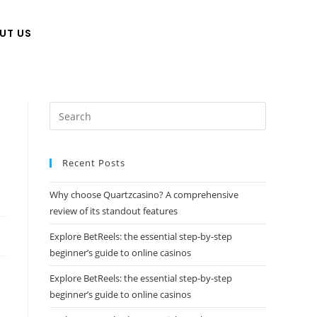
UT US
Recent Posts
Why choose Quartzcasino? A comprehensive
review of its standout features
Explore BetReels: the essential step-by-step
beginner’s guide to online casinos
Explore BetReels: the essential step-by-step
beginner’s guide to online casinos