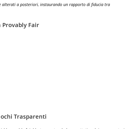
 alterati a posteriori, instaurando un rapporto di fiducia tra
a Provably Fair
iochi Trasparenti