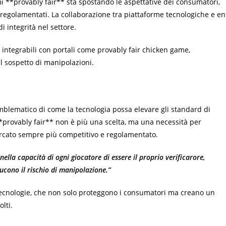
i **provably fair** sta spostando le aspettative dei consumatori,
egolamentati. La collaborazione tra piattaforme tecnologiche e en
 integrità nel settore.
a, integrabili con portali come provably fair chicken game,
l sospetto di manipolazioni.
blematico di come la tecnologia possa elevare gli standard di
provably fair** non è più una scelta, ma una necessità per
mercato sempre più competitivo e regolamentato.
nella capacità di ogni giocatore di essere il proprio verificarore,
ducono il rischio di manipolazione.”
 tecnologie, che non solo proteggono i consumatori ma creano un
lti.