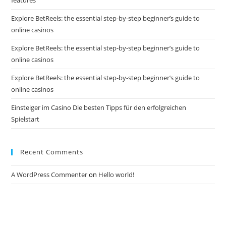
Explore BetReels: the essential step-by-step beginner’s guide to
online casinos
Explore BetReels: the essential step-by-step beginner’s guide to
online casinos
Explore BetReels: the essential step-by-step beginner’s guide to
online casinos
Einsteiger im Casino Die besten Tipps für den erfolgreichen
Spielstart
Recent Comments
A WordPress Commenter
on
Hello world!