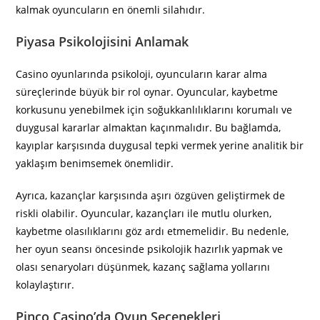
kalmak oyuncuların en önemli silahıdır.
Piyasa Psikolojisini Anlamak
Casino oyunlarında psikoloji, oyuncuların karar alma
süreçlerinde büyük bir rol oynar. Oyuncular, kaybetme
korkusunu yenebilmek için soğukkanlılıklarını korumalı ve
duygusal kararlar almaktan kaçınmalıdır. Bu bağlamda,
kayıplar karşısında duygusal tepki vermek yerine analitik bir
yaklaşım benimsemek önemlidir.
Ayrıca, kazançlar karşısında aşırı özgüven geliştirmek de
riskli olabilir. Oyuncular, kazançları ile mutlu olurken,
kaybetme olasılıklarını göz ardı etmemelidir. Bu nedenle,
her oyun seansı öncesinde psikolojik hazırlık yapmak ve
olası senaryoları düşünmek, kazanç sağlama yollarını
kolaylaştırır.
Pinco Casino’da Oyun Seçenekleri