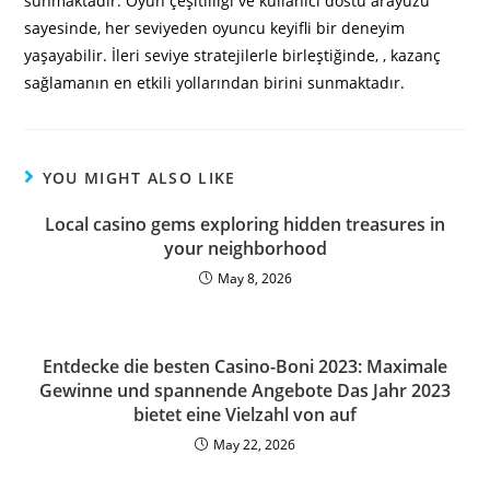
sunmaktadır. Oyun çeşitliliği ve kullanıcı dostu arayüzü
sayesinde, her seviyeden oyuncu keyifli bir deneyim
yaşayabilir. İleri seviye stratejilerle birleştiğinde, , kazanç
sağlamanın en etkili yollarından birini sunmaktadır.
YOU MIGHT ALSO LIKE
Local casino gems exploring hidden treasures in
your neighborhood
May 8, 2026
Entdecke die besten Casino-Boni 2023: Maximale
Gewinne und spannende Angebote Das Jahr 2023
bietet eine Vielzahl von auf
May 22, 2026