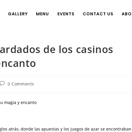
GALLERY
MENU
EVENTS
CONTACT US
ABO
ardados de los casinos
encanto
0 Comments
su magia y encanto
iglos atrás, donde las apuestas y los juegos de azar se encontraban