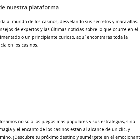
de nuestra plataforma
a al mundo de los casinos, desvelando sus secretos y maravillas.
sejos de expertos y las últimas noticias sobre lo que ocurre en el
imentado o un principiante curioso, aquí encontrarás toda la
cia en los casinos.
losamos no solo los juegos más populares y sus estrategias, sino
agia y el encanto de los casinos están al alcance de un clic, y
amino. ¡Descubre tu próximo destino y sumérgete en el emocionan