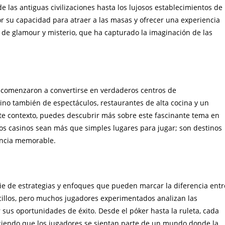
e las antiguas civilizaciones hasta los lujosos establecimientos de
or su capacidad para atraer a las masas y ofrecer una experiencia
a de glamour y misterio, que ha capturado la imaginación de las
 comenzaron a convertirse en verdaderos centros de
sino también de espectáculos, restaurantes de alta cocina y un
te contexto, puedes descubrir más sobre este fascinante tema en
os casinos sean más que simples lugares para jugar; son destinos
iencia memorable.
e de estrategias y enfoques que pueden marcar la diferencia entr
cillos, pero muchos jugadores experimentados analizan las
sus oportunidades de éxito. Desde el póker hasta la ruleta, cada
aciendo que los jugadores se sientan parte de un mundo donde la