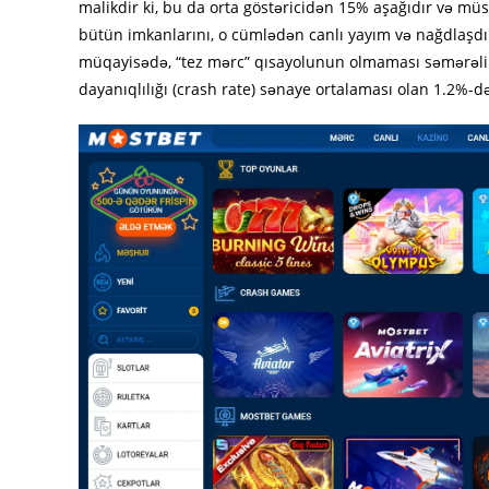
malikdir ki, bu da orta göstəricidən 15% aşağıdır və müs
bütün imkanlarını, o cümlədən canlı yayım və nağdlaşdır
müqayisədə, “tez mərc” qısayolunun olmaması səmərəlilik
dayanıqlılığı (crash rate) sənaye ortalaması olan 1.2%-