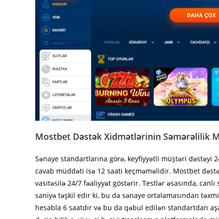
Mostbet Dəstək Xidmətlərinin Səmərəlilik M
Sənaye standartlarına görə, keyfiyyətli müştəri dəstəyi
cavab müddəti isə 12 saati keçməməlidir. Mostbet dəstək
vasitəsilə 24/7 fəaliyyət göstərir. Testlər əsasında, can
saniyə təşkil edir ki, bu da sənaye ortalamasından təxm
hesabla 6 saatdır və bu da qəbul edilən standartdan aş