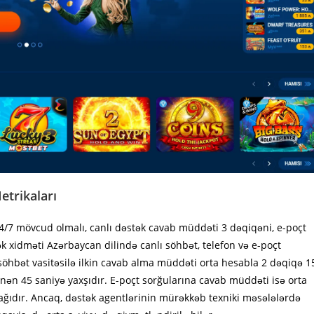
etrikaları
 24/7 mövcud olmalı, canlı dəstək cavab müddəti 3 dəqiqəni, e-poçt
 xidməti Azərbaycan dilində canlı söhbət, telefon və e-poçt
lı söhbət vasitəsilə ilkin cavab alma müddəti orta hesabla 2 dəqiqə 1
inən 45 saniyə yaxşıdır. E-poçt sorğularına cavab müddəti isə orta
ağıdır. Ancaq, dəstək agentlərinin mürəkkəb texniki məsələlərdə