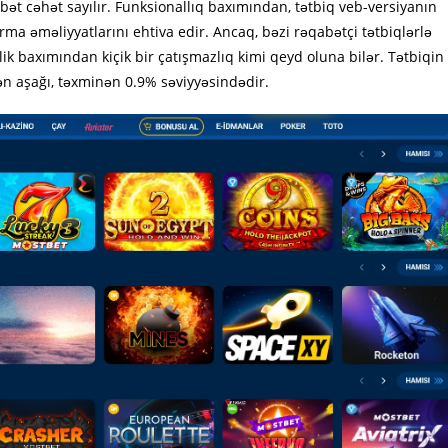
bət cəhət sayılır. Funksionallıq baxımından, tətbiq veb-versiyanın
ma əməliyyatlarını ehtiva edir. Ancaq, bəzi rəqabətçi tətbiqlərlə
 baxımından kiçik bir çatışmazlıq kimi qeyd oluna bilər. Tətbiqin
dən aşağı, təxminən 0.9% səviyyəsindədir.