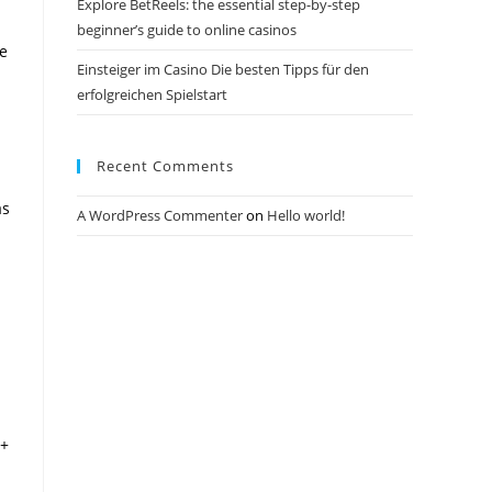
Explore BetReels: the essential step-by-step
beginner’s guide to online casinos
ye
Einsteiger im Casino Die besten Tipps für den
erfolgreichen Spielstart
Recent Comments
as
A WordPress Commenter
on
Hello world!
0+