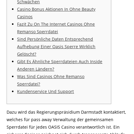
Schwächen
Casino Bonus Aktionen In Ohne Beauty
Casinos
Fazit Zu On The Internet Casinos Ohne
Remanso Sperrdatei
Sind Persönliche Daten Entsprechend
Aufhebung Einer Oasis Sperre Wirklich
Gelöscht?
Gibt Es Ähnliche Sperrdateien Auch Inside
Anderen Ländern?
Was Sind Casinos Ohne Remanso
Sperrdatei?
Kundenservice Und Support
Dazu wird das Regierungspräsidium Darmstadt kontaktiert,
welches für pass away Verwaltung der gemeinsamen
Sperrdatei für jedes OASIS Casino verantwortlich ist. Ein