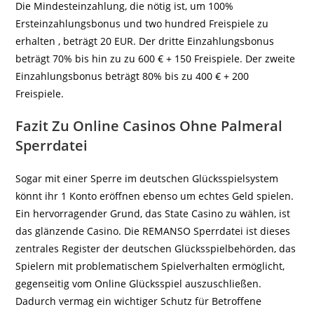
Die Mindesteinzahlung, die nötig ist, um 100%
Ersteinzahlungsbonus und two hundred Freispiele zu
erhalten , beträgt 20 EUR. Der dritte Einzahlungsbonus
beträgt 70% bis hin zu zu 600 € + 150 Freispiele. Der zweite
Einzahlungsbonus beträgt 80% bis zu 400 € + 200
Freispiele.
Fazit Zu Online Casinos Ohne Palmeral
Sperrdatei
Sogar mit einer Sperre im deutschen Glücksspielsystem
könnt ihr 1 Konto eröffnen ebenso um echtes Geld spielen.
Ein hervorragender Grund, das State Casino zu wählen, ist
das glänzende Casino. Die REMANSO Sperrdatei ist dieses
zentrales Register der deutschen Glücksspielbehörden, das
Spielern mit problematischem Spielverhalten ermöglicht,
gegenseitig vom Online Glücksspiel auszuschließen.
Dadurch vermag ein wichtiger Schutz für Betroffene