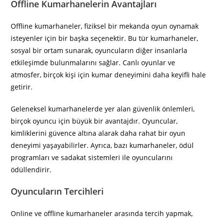
Offline Kumarhanelerin Avantajları
Offline kumarhaneler, fiziksel bir mekanda oyun oynamak
isteyenler için bir başka seçenektir. Bu tür kumarhaneler,
sosyal bir ortam sunarak, oyuncuların diğer insanlarla
etkileşimde bulunmalarını sağlar. Canlı oyunlar ve
atmosfer, birçok kişi için kumar deneyimini daha keyifli hale
getirir.
Geleneksel kumarhanelerde yer alan güvenlik önlemleri,
birçok oyuncu için büyük bir avantajdır. Oyuncular,
kimliklerini güvence altına alarak daha rahat bir oyun
deneyimi yaşayabilirler. Ayrıca, bazı kumarhaneler, ödül
programları ve sadakat sistemleri ile oyuncularını
ödüllendirir.
Oyuncuların Tercihleri
Online ve offline kumarhaneler arasında tercih yapmak,