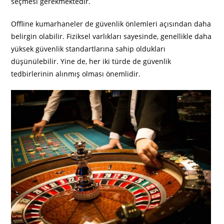
seçmesi gerekmektedir.
Offline kumarhaneler de güvenlik önlemleri açısından daha
belirgin olabilir. Fiziksel varlıkları sayesinde, genellikle daha
yüksek güvenlik standartlarına sahip oldukları
düşünülebilir. Yine de, her iki türde de güvenlik
tedbirlerinin alınmış olması önemlidir.