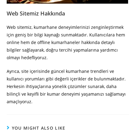
Web Sitemiz Hakkında
Web sitemiz, kumarhane deneyimlerinizi zenginleştirmek
için geniş bir bilgi kaynağı sunmaktadır. Kullanıcılara hem
online hem de offline kumarhaneler hakkında detaylı
bilgiler sağlayarak, doğru tercihi yapmalarına yardımcı
olmayı hedefliyoruz.
Ayrıca, site içerisinde güncel kumarhane trendleri ve
kullanıcı yorumları gibi değerli içerikler de bulunmaktadır.
Herkesin ihtiyaçlarına yönelik çözümler sunarak, daha
bilinçli ve keyifli bir kumar deneyimi yaşamanızı sağlamayı
amaçlıyoruz.
YOU MIGHT ALSO LIKE