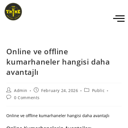
Online ve offline
kumarhaneler hangisi daha
avantajlı
Admin
February 24, 2026
Public
0 Comments
Online ve offline kumarhaneler hangisi daha avantajlı