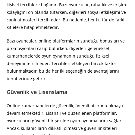
kişisel tercihlere bağlıdır. Bazı oyuncular, rahatlık ve erişim
kolaylığını ön planda tutarken, diğerleri sosyal etkileşimi ve
canlı atmosferi tercih eder. Bu nedenle, her iki tür de farklı
kitlelere hitap etmektedir.
Bazı oyuncular, online platformların sunduğu bonusları ve
promosyonları cazip bulurken, diğerleri geleneksel
kumarhanelerde oyun oynamanın sunduğu fiziksel
deneyimi tercih eder. Tercihleri etkileyen birçok faktör
bulunmaktadır, bu da her iki seçeneğin de avantajlarını
beraberinde getirir.
Güvenlik ve Lisanslama
Online kumarhanelerde güvenlik, önemli bir konu olmaya
devam etmektedir. Lisanslı ve düzenlenen platformlar,
oyuncuların güvenli bir şekilde oyun oynamalarını sağlar.
Ancak, kullanıcıların dikkatli olması ve güvenilir siteleri