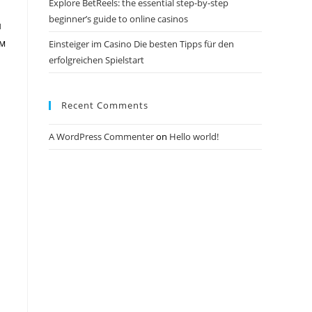
Explore BetReels: the essential step-by-step
beginner’s guide to online casinos
и
ым
Einsteiger im Casino Die besten Tipps für den
erfolgreichen Spielstart
Recent Comments
A WordPress Commenter
on
Hello world!