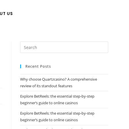
UT US
Recent Posts
Why choose Quartzcasino? A comprehensive
review of its standout features
Explore BetReels: the essential step-by-step
beginner’s guide to online casinos
Explore BetReels: the essential step-by-step
beginner’s guide to online casinos