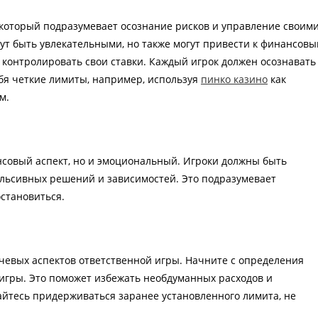
 который подразумевает осознание рисков и управление своим
ут быть увлекательными, но также могут привести к финансов
 контролировать свои ставки. Каждый игрок должен осознавать
бя четкие лимиты, например, используя
пинко казино
как
м.
нсовый аспект, но и эмоциональный. Игроки должны быть
льсивных решений и зависимостей. Это подразумевает
становиться.
евых аспектов ответственной игры. Начните с определения
 игры. Это поможет избежать необдуманных расходов и
айтесь придерживаться заранее установленного лимита, не