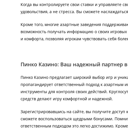
Когда вы контролируете свои ставки и управляете с
удовольствия, а не стресса. Вы сможете наслаждатьс
Кроме того, многие азартные заведения поддержива
возможность получать информацию о своих игровых 
и комфорта, позволяя игрокам чувствовать себя боле
Пинко Казино: Ваш надежный партнер в
Пинко Казино предлагает широкий выбор игр и уник
пропагандирует ответственный подход к азартным 
инструменты для контроля своих действий. Круглос
средств делают игру комфортной и надежной.
Зарегистрировавшись на сайте, вы получите доступ к
сможете воспользоваться щедрыми бонусами. Помнит
ответственным подходом это легко достижимо. Кроме