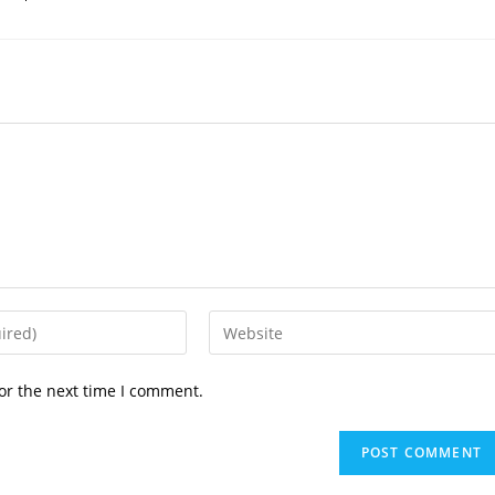
or the next time I comment.