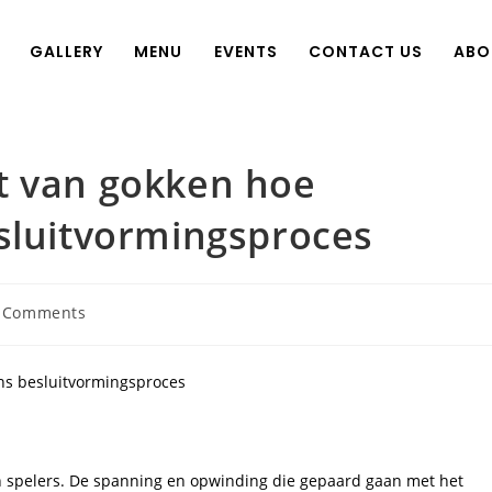
GALLERY
MENU
EVENTS
CONTACT US
ABO
t van gokken hoe
sluitvormingsproces
 Comments
ns besluitvormingsproces
n spelers. De spanning en opwinding die gepaard gaan met het