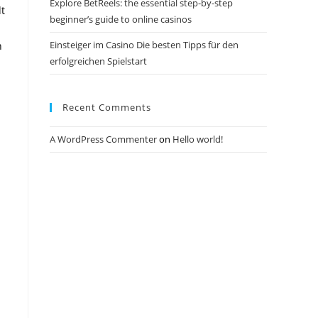
Explore BetReels: the essential step-by-step
dt
beginner’s guide to online casinos
Einsteiger im Casino Die besten Tipps für den
n
erfolgreichen Spielstart
Recent Comments
A WordPress Commenter
on
Hello world!