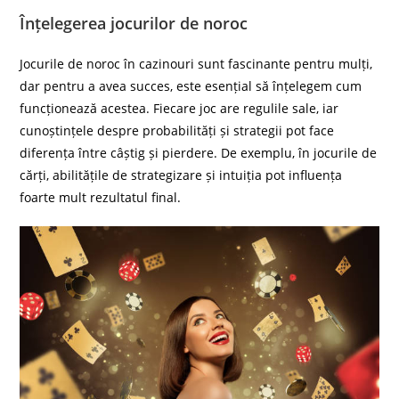
Înțelegerea jocurilor de noroc
Jocurile de noroc în cazinouri sunt fascinante pentru mulți,
dar pentru a avea succes, este esențial să înțelegem cum
funcționează acestea. Fiecare joc are regulile sale, iar
cunoștințele despre probabilități și strategii pot face
diferența între câștig și pierdere. De exemplu, în jocurile de
cărți, abilitățile de strategizare și intuiția pot influența
foarte mult rezultatul final.