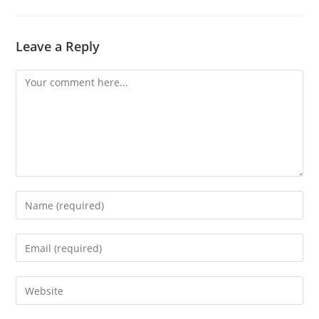
Leave a Reply