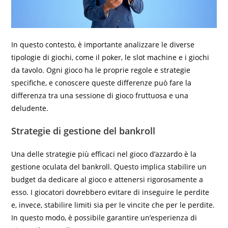
In questo contesto, è importante analizzare le diverse
tipologie di giochi, come il poker, le slot machine e i giochi
da tavolo. Ogni gioco ha le proprie regole e strategie
specifiche, e conoscere queste differenze può fare la
differenza tra una sessione di gioco fruttuosa e una
deludente.
Strategie di gestione del bankroll
Una delle strategie più efficaci nel gioco d’azzardo è la
gestione oculata del bankroll. Questo implica stabilire un
budget da dedicare al gioco e attenersi rigorosamente a
esso. I giocatori dovrebbero evitare di inseguire le perdite
e, invece, stabilire limiti sia per le vincite che per le perdite.
In questo modo, è possibile garantire un’esperienza di