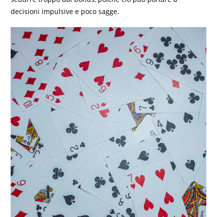
decisioni impulsive e poco sagge.