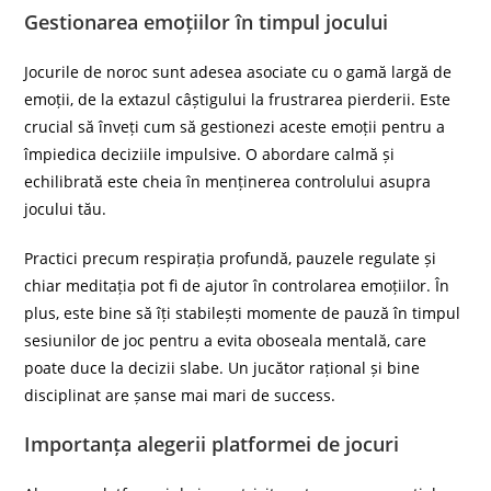
Gestionarea emoțiilor în timpul jocului
Jocurile de noroc sunt adesea asociate cu o gamă largă de
emoții, de la extazul câștigului la frustrarea pierderii. Este
crucial să înveți cum să gestionezi aceste emoții pentru a
împiedica deciziile impulsive. O abordare calmă și
echilibrată este cheia în menținerea controlului asupra
jocului tău.
Practici precum respirația profundă, pauzele regulate și
chiar meditația pot fi de ajutor în controlarea emoțiilor. În
plus, este bine să îți stabilești momente de pauză în timpul
sesiunilor de joc pentru a evita oboseala mentală, care
poate duce la decizii slabe. Un jucător rațional și bine
disciplinat are șanse mai mari de success.
Importanța alegerii platformei de jocuri