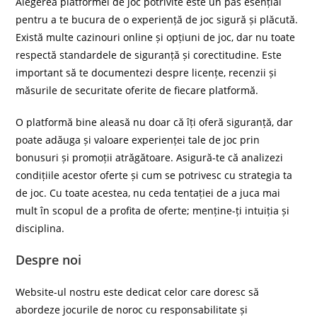
Alegerea platformei de joc potrivite este un pas esențial
pentru a te bucura de o experiență de joc sigură și plăcută.
Există multe cazinouri online și opțiuni de joc, dar nu toate
respectă standardele de siguranță și corectitudine. Este
important să te documentezi despre licențe, recenzii și
măsurile de securitate oferite de fiecare platformă.
O platformă bine aleasă nu doar că îți oferă siguranță, dar
poate adăuga și valoare experienței tale de joc prin
bonusuri și promoții atrăgătoare. Asigură-te că analizezi
condițiile acestor oferte și cum se potrivesc cu strategia ta
de joc. Cu toate acestea, nu ceda tentației de a juca mai
mult în scopul de a profita de oferte; menține-ți intuiția și
disciplina.
Despre noi
Website-ul nostru este dedicat celor care doresc să
abordeze jocurile de noroc cu responsabilitate și