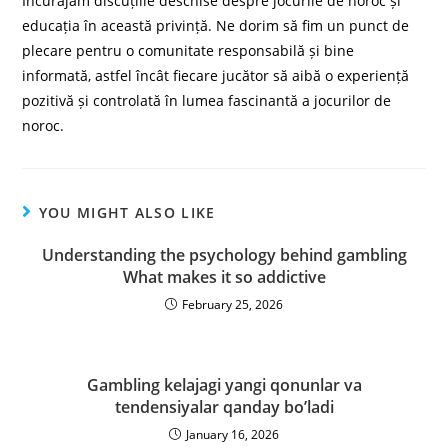
Încurajăm discuțiile deschise despre jocurile de noroc și
educația în această privință. Ne dorim să fim un punct de
plecare pentru o comunitate responsabilă și bine
informată, astfel încât fiecare jucător să aibă o experiență
pozitivă și controlată în lumea fascinantă a jocurilor de
noroc.
YOU MIGHT ALSO LIKE
Understanding the psychology behind gambling
What makes it so addictive
February 25, 2026
Gambling kelajagi yangi qonunlar va
tendensiyalar qanday bo’ladi
January 16, 2026