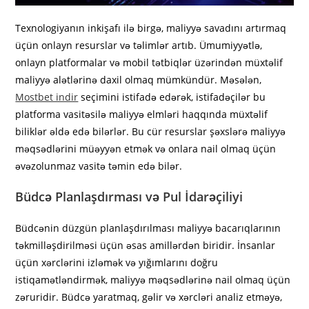
Texnologiyanın inkişafı ilə birgə, maliyyə savadını artırmaq
üçün onlayn resurslar və təlimlər artıb. Ümumiyyətlə,
onlayn platformalar və mobil tətbiqlər üzərindən müxtəlif
maliyyə alətlərinə daxil olmaq mümkündür. Məsələn,
Mostbet indir
seçimini istifadə edərək, istifadəçilər bu
platforma vasitəsilə maliyyə elmləri haqqında müxtəlif
biliklər əldə edə bilərlər. Bu cür resurslar şəxslərə maliyyə
məqsədlərini müəyyən etmək və onlara nail olmaq üçün
əvəzolunmaz vasitə təmin edə bilər.
Büdcə Planlaşdırması və Pul İdarəçiliyi
Büdcənin düzgün planlaşdırılması maliyyə bacarıqlarının
təkmilləşdirilməsi üçün əsas amillərdən biridir. İnsanlar
üçün xərclərini izləmək və yığımlarını doğru
istiqamətləndirmək, maliyyə məqsədlərinə nail olmaq üçün
zəruridir. Büdcə yaratmaq, gəlir və xərcləri analiz etməyə,