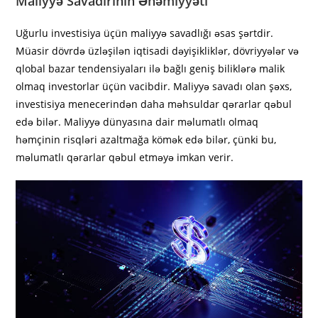
Maliyyə Savadırının Əhəmiyyəti
Uğurlu investisiya üçün maliyyə savadlığı əsas şərtdir.
Müasir dövrdə üzləşilən iqtisadi dəyişikliklər, dövriyyələr və
qlobal bazar tendensiyaları ilə bağlı geniş biliklərə malik
olmaq investorlar üçün vacibdir. Maliyyə savadı olan şəxs,
investisiya menecerindən daha məhsuldar qərarlar qəbul
edə bilər. Maliyyə dünyasına dair məlumatlı olmaq
həmçinin risqləri azaltmağa kömək edə bilər, çünki bu,
məlumatlı qərarlar qəbul etməyə imkan verir.