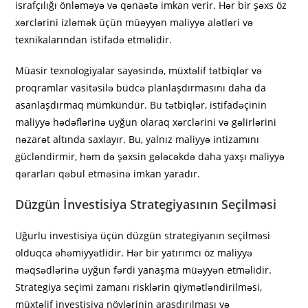
israfçılığı önləməyə və qənaətə imkan verir. Hər bir şəxs öz
xərclərini izləmək üçün müəyyən maliyyə alətləri və
texnikalarından istifadə etməlidir.
Müasir texnologiyalar sayəsində, müxtəlif tətbiqlər və
proqramlar vasitəsilə büdcə planlaşdırmasını daha da
asanlaşdırmaq mümkündür. Bu tətbiqlər, istifadəçinin
maliyyə hədəflərinə uyğun olaraq xərclərini və gəlirlərini
nəzarət altında saxlayır. Bu, yalnız maliyyə intizamını
gücləndirmir, həm də şəxsin gələcəkdə daha yaxşı maliyyə
qərarları qəbul etməsinə imkan yaradır.
Düzgün İnvestisiya Strategiyasının Seçilməsi
Uğurlu investisiya üçün düzgün strategiyanın seçilməsi
olduqca əhəmiyyətlidir. Hər bir yatırımcı öz maliyyə
məqsədlərinə uyğun fərdi yanaşma müəyyən etməlidir.
Strategiya seçimi zamanı risklərin qiymətləndirilməsi,
müxtəlif investisiya növlərinin araşdırılması və