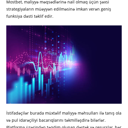
Mostbet, maliyyə məqsədlərinə nail olmaq üçün şəxsi
strategiyaların müəyyən edilməsinə imkan verən geniş
funksiya dəsti təklif edir.
İstifadəçilər burada müxtəlif maliyyə məhsulları ilə tanış ola
və pul idarəçiliyi bacarıqlarını təkmilləşdirə bilərlər.
Platforma üzərindən təqdim olunan dəstək və resurslar, hər