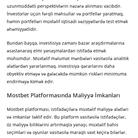
uzunmüddətli perspektivlərin nəzərə alınması vacibdir.
İnvestorlar üçün fərqli məhsullar və portfellər yaratmaq,
həmin portfelləri müxtəlif iqtisadi vəziyyətlərdə test etmək
əhəmiyyətlidir.
Bundan başqa, investisiya zamanı bazar araşdırmalarına
əsaslanaraq elmi yanaşmalardan istifadə etmək
mühümdür. Müxtəlif məlumat mənbələri vasitəsilə analitik
alətlərdən yararlanmaq, investisiya qərarlarını daha
obyektiv etməyə və gələcəkdə mümkün riskləri minimuma
endirməyə kömək edir.
Mostbet Platformasında Maliyyə İmkanları
Mostbet platforması, istifadəçilərə müxtəlif maliyyə alətləri
və imkanlar təklif edir. Bu platform vasitəsilə istifadəçilər,
öz maliyyə biliklərini artırmaqla yanaşı, müxtəlif bahis
seçimləri və oyunlar vasitəsilə maraqlı vaxt keçirə bilərlər.