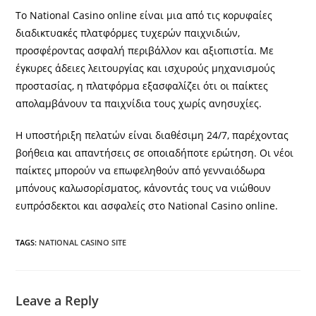
Το National Casino online είναι μια από τις κορυφαίες
διαδικτυακές πλατφόρμες τυχερών παιχνιδιών,
προσφέροντας ασφαλή περιβάλλον και αξιοπιστία. Με
έγκυρες άδειες λειτουργίας και ισχυρούς μηχανισμούς
προστασίας, η πλατφόρμα εξασφαλίζει ότι οι παίκτες
απολαμβάνουν τα παιχνίδια τους χωρίς ανησυχίες.
Η υποστήριξη πελατών είναι διαθέσιμη 24/7, παρέχοντας
βοήθεια και απαντήσεις σε οποιαδήποτε ερώτηση. Οι νέοι
παίκτες μπορούν να επωφεληθούν από γενναιόδωρα
μπόνους καλωσορίσματος, κάνοντάς τους να νιώθουν
ευπρόσδεκτοι και ασφαλείς στο National Casino online.
TAGS
:
NATIONAL CASINO SITE
Leave a Reply