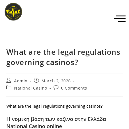
What are the legal regulations
governing casinos?
Admin
March 2, 2026
National Casino
0 Comments
What are the legal regulations governing casinos?
Η νομική βάση των καζίνο στην Ελλάδα
National Casino online