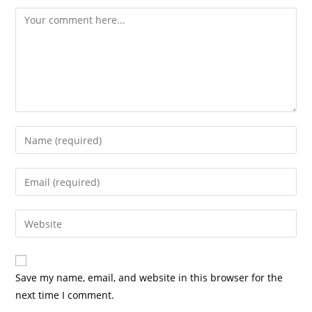
Save my name, email, and website in this browser for the
next time I comment.