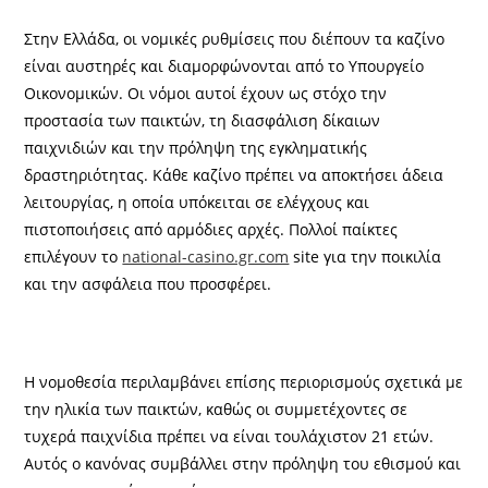
Στην Ελλάδα, οι νομικές ρυθμίσεις που διέπουν τα καζίνο
είναι αυστηρές και διαμορφώνονται από το Υπουργείο
Οικονομικών. Οι νόμοι αυτοί έχουν ως στόχο την
προστασία των παικτών, τη διασφάλιση δίκαιων
παιχνιδιών και την πρόληψη της εγκληματικής
δραστηριότητας. Κάθε καζίνο πρέπει να αποκτήσει άδεια
λειτουργίας, η οποία υπόκειται σε ελέγχους και
πιστοποιήσεις από αρμόδιες αρχές. Πολλοί παίκτες
επιλέγουν το
national-casino.gr.com
site για την ποικιλία
και την ασφάλεια που προσφέρει.
Η νομοθεσία περιλαμβάνει επίσης περιορισμούς σχετικά με
την ηλικία των παικτών, καθώς οι συμμετέχοντες σε
τυχερά παιχνίδια πρέπει να είναι τουλάχιστον 21 ετών.
Αυτός ο κανόνας συμβάλλει στην πρόληψη του εθισμού και