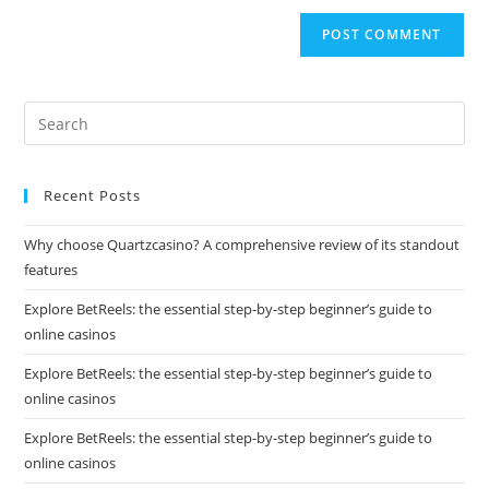
Recent Posts
Why choose Quartzcasino? A comprehensive review of its standout
features
Explore BetReels: the essential step-by-step beginner’s guide to
online casinos
Explore BetReels: the essential step-by-step beginner’s guide to
online casinos
Explore BetReels: the essential step-by-step beginner’s guide to
online casinos