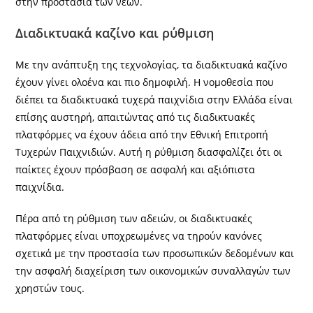
στην προστασία των νέων.
Διαδικτυακά καζίνο και ρύθμιση
Με την ανάπτυξη της τεχνολογίας, τα διαδικτυακά καζίνο
έχουν γίνει ολοένα και πιο δημοφιλή. Η νομοθεσία που
διέπει τα διαδικτυακά τυχερά παιχνίδια στην Ελλάδα είναι
επίσης αυστηρή, απαιτώντας από τις διαδικτυακές
πλατφόρμες να έχουν άδεια από την Εθνική Επιτροπή
Τυχερών Παιχνιδιών. Αυτή η ρύθμιση διασφαλίζει ότι οι
παίκτες έχουν πρόσβαση σε ασφαλή και αξιόπιστα
παιχνίδια.
Πέρα από τη ρύθμιση των αδειών, οι διαδικτυακές
πλατφόρμες είναι υποχρεωμένες να τηρούν κανόνες
σχετικά με την προστασία των προσωπικών δεδομένων και
την ασφαλή διαχείριση των οικονομικών συναλλαγών των
χρηστών τους.