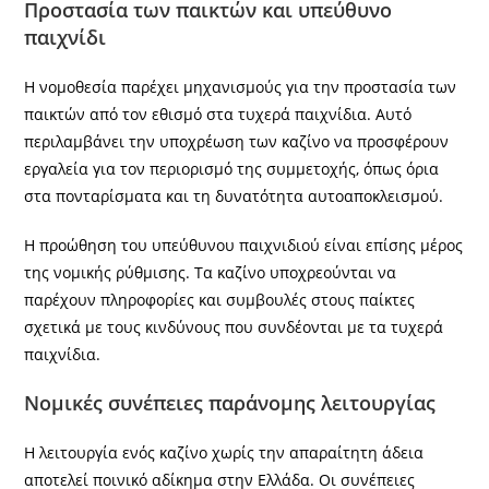
Προστασία των παικτών και υπεύθυνο
παιχνίδι
Η νομοθεσία παρέχει μηχανισμούς για την προστασία των
παικτών από τον εθισμό στα τυχερά παιχνίδια. Αυτό
περιλαμβάνει την υποχρέωση των καζίνο να προσφέρουν
εργαλεία για τον περιορισμό της συμμετοχής, όπως όρια
στα πονταρίσματα και τη δυνατότητα αυτοαποκλεισμού.
Η προώθηση του υπεύθυνου παιχνιδιού είναι επίσης μέρος
της νομικής ρύθμισης. Τα καζίνο υποχρεούνται να
παρέχουν πληροφορίες και συμβουλές στους παίκτες
σχετικά με τους κινδύνους που συνδέονται με τα τυχερά
παιχνίδια.
Νομικές συνέπειες παράνομης λειτουργίας
Η λειτουργία ενός καζίνο χωρίς την απαραίτητη άδεια
αποτελεί ποινικό αδίκημα στην Ελλάδα. Οι συνέπειες