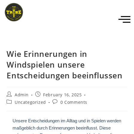
Wie Erinnerungen in
Windspielen unsere
Entscheidungen beeinflussen
Admin
February 16, 2025
Uncategorized
0 Comments
Unsere Entscheidungen im Alltag und in Spielen werden
maßgeblich durch Erinnerungen beeinflusst. Diese