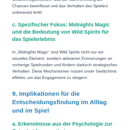
Chancen beeinflusst und das Verhalten des Spielers
unbewusst lenkt.
c. Spezifischer Fokus: Midnights Magic
und die Bedeutung von Wild Spirits für
das Spielerlebnis
In „Midnights Magic“ sind Wild Spirits nicht nur ein
visuelles Element, sondern aktivieren Erinnerungen an
vorherige Spielrunden und fördern dadurch strategisches
Verhalten. Diese Mechanismen nutzen unser Gedächtnis
effektiv, um das Engagement zu steigern.
9. Implikationen für die
Entscheidungsfindung im Alltag
und im Spiel
a. Erkenntnisse aus der Psychologie zur