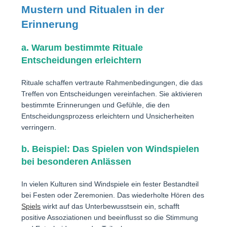
Mustern und Ritualen in der
Erinnerung
a. Warum bestimmte Rituale
Entscheidungen erleichtern
Rituale schaffen vertraute Rahmenbedingungen, die das
Treffen von Entscheidungen vereinfachen. Sie aktivieren
bestimmte Erinnerungen und Gefühle, die den
Entscheidungsprozess erleichtern und Unsicherheiten
verringern.
b. Beispiel: Das Spielen von Windspielen
bei besonderen Anlässen
In vielen Kulturen sind Windspiele ein fester Bestandteil
bei Festen oder Zeremonien. Das wiederholte Hören des
Spiels
wirkt auf das Unterbewusstsein ein, schafft
positive Assoziationen und beeinflusst so die Stimmung