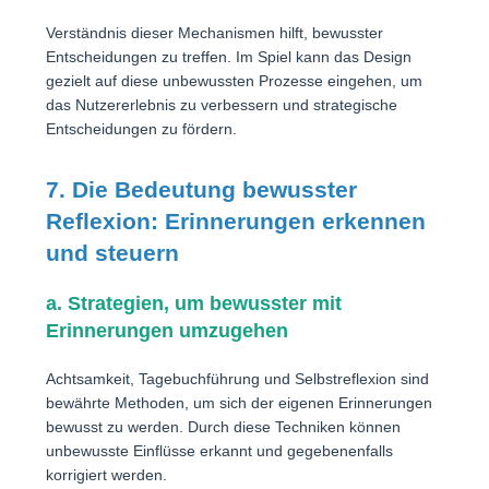
Verständnis dieser Mechanismen hilft, bewusster
Entscheidungen zu treffen. Im Spiel kann das Design
gezielt auf diese unbewussten Prozesse eingehen, um
das Nutzererlebnis zu verbessern und strategische
Entscheidungen zu fördern.
7. Die Bedeutung bewusster
Reflexion: Erinnerungen erkennen
und steuern
a. Strategien, um bewusster mit
Erinnerungen umzugehen
Achtsamkeit, Tagebuchführung und Selbstreflexion sind
bewährte Methoden, um sich der eigenen Erinnerungen
bewusst zu werden. Durch diese Techniken können
unbewusste Einflüsse erkannt und gegebenenfalls
korrigiert werden.