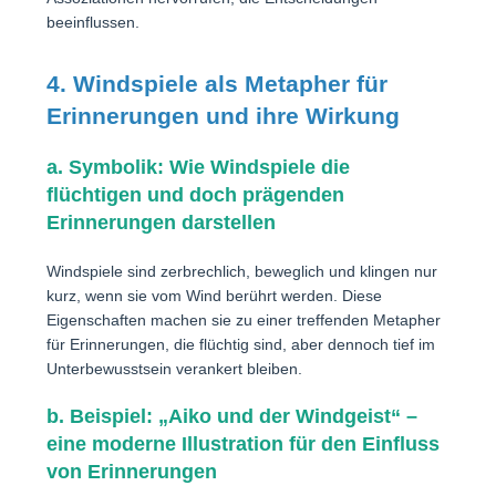
beeinflussen.
4. Windspiele als Metapher für
Erinnerungen und ihre Wirkung
a. Symbolik: Wie Windspiele die
flüchtigen und doch prägenden
Erinnerungen darstellen
Windspiele sind zerbrechlich, beweglich und klingen nur
kurz, wenn sie vom Wind berührt werden. Diese
Eigenschaften machen sie zu einer treffenden Metapher
für Erinnerungen, die flüchtig sind, aber dennoch tief im
Unterbewusstsein verankert bleiben.
b. Beispiel: „Aiko und der Windgeist“ –
eine moderne Illustration für den Einfluss
von Erinnerungen