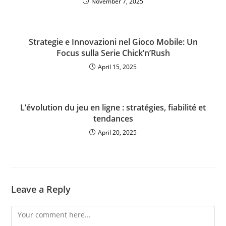
November 7, 2025
Strategie e Innovazioni nel Gioco Mobile: Un
Focus sulla Serie Chick’n’Rush
April 15, 2025
L’évolution du jeu en ligne : stratégies, fiabilité et
tendances
April 20, 2025
Leave a Reply