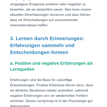
vergangene Ereignisse positiver oder negativer zu
bewerten, als sie tatsächlich waren. Dies kann unsere
aktuellen Einschätzungen verzerren und dazu führen,
dass wir Entscheidungen auf unzureichender
Informationsbasis treffen.
3. Lernen durch Erinnerungen:
Erfahrungen sammeln und
Entscheidungen formen
a. Positive und negative Erfahrungen als
Lernquellen
Erfahrungen sind die Basis für zukünftige
Entscheidungen. Positive Erlebnisse führen dazu, dass
wir ähnliche Situationen wieder anstreben, während
negative Erfahrungen uns vor wiederholten Fehlern
schützen. Dieses Lernprinzip ist in der Psychologie gut
dokumentiert.