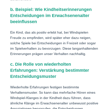
b. Beispiel: Wie Kindheitserinnerungen
Entscheidungen im Erwachsenenalter
beeinflussen
Ein Kind, das als positiv erlebt hat, bei Windspielen
Freude zu empfinden, wird später eher dazu neigen,
solche Spiele bei Entscheidungen in Freizeit oder sogar
im Spielverhalten zu bevorzugen. Diese langanhaltenden
Erinnerungen prägen unser Verhalten nachhaltig.
c. Die Rolle von wiederholten
Erfahrungen: Verstärkung bestimmter
Entscheidungsmuster
Wiederholte Erfahrungen festigen bestimmte
Verhaltensmuster. So kann das mehrfache Hören eines
Windspiel-Klanges in der Kindheit dazu führen, dass
ähnliche Klänge im Erwachsenenalter unbewusst positive
Assoziationen hervorrufen, die Entscheidungen