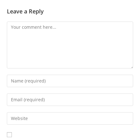
Leave a Reply