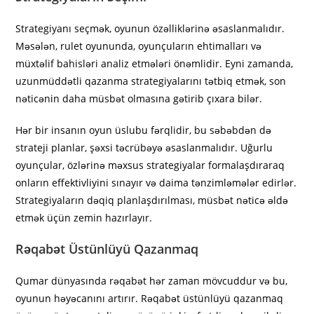
Strategiyanı seçmək, oyunun özəlliklərinə əsaslanmalıdır.
Məsələn, rulet oyununda, oyunçuların ehtimalları və
müxtəlif bahisləri analiz etmələri önəmlidir. Eyni zamanda,
uzunmüddətli qazanma strategiyalarını tətbiq etmək, son
nəticənin daha müsbət olmasına gətirib çıxara bilər.
Hər bir insanın oyun üslubu fərqlidir, bu səbəbdən də
strateji planlar, şəxsi təcrübəyə əsaslanmalıdır. Uğurlu
oyunçular, özlərinə məxsus strategiyalar formalaşdıraraq
onların effektivliyini sınayır və daima tənzimləmələr edirlər.
Strategiyaların dəqiq planlaşdırılması, müsbət nəticə əldə
etmək üçün zemin hazırlayır.
Rəqabət Üstünlüyü Qazanmaq
Qumar dünyasında rəqabət hər zaman mövcuddur və bu,
oyunun həyəcanını artırır. Rəqabət üstünlüyü qazanmaq