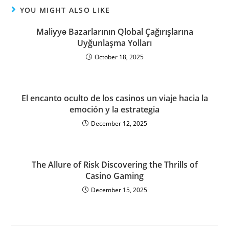
YOU MIGHT ALSO LIKE
Maliyyə Bazarlarının Qlobal Çağırışlarına
Uyğunlaşma Yolları
October 18, 2025
El encanto oculto de los casinos un viaje hacia la
emoción y la estrategia
December 12, 2025
The Allure of Risk Discovering the Thrills of
Casino Gaming
December 15, 2025