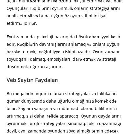
üçün, müntəzəm təlim və özünü inkişaf etdirmək vacibdir.
Oyunçular, rəqiblərini öyrənməli, onların strategiyalarını
analiz etməli və buna uyğun öz oyun stilini inkişaf
etdirməlidirlər.
Eyni zamanda, psixoloji hazırıq da böyük əhəmiyyət kəsb
edir. Rəqiblərin davranışlarını anlamaq və onlara uyğun
hərəkət etmək, məğlubiyyət riskini azaldır. Oyun zamanı
soyuqqanlı qalmaq, emosiyaları idarə etmək və strateji
düşünmək, uğurun açarıdır.
Veb Saytın Faydaları
Bu məqalədə təqdim olunan strategiyalar və taktikalar,
qumar dünyasında daha uğurlu olmağınıza kömək edə
bilər. Sağlam yanaşma və mütəmadi olaraq biliklərinizi
artırmaq, sizi daha irəlidə aparacaq. Oyunun qaydalarını
öyrənmək, fərqli strategiyaları sınamaq, təkcə qazanmağı
deyil, eyni zamanda oyundan zövq almağı təmin edəcək.